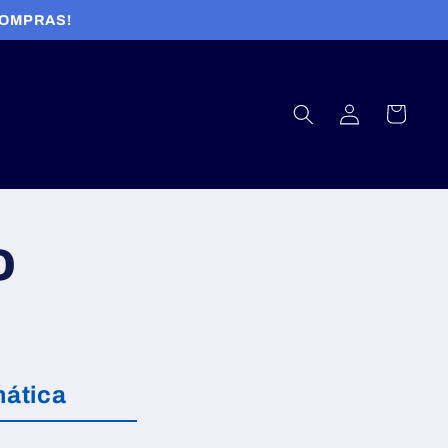
COMPRAS!
Fazer
Carrinho
login
o
mática