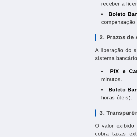
receber a lice
Boleto Ban
compensação é
2. Prazos de
A liberação do 
sistema bancário
PIX e Car
minutos.
Boleto Ban
horas úteis).
3. Transparê
O valor exibido
cobra taxas ex