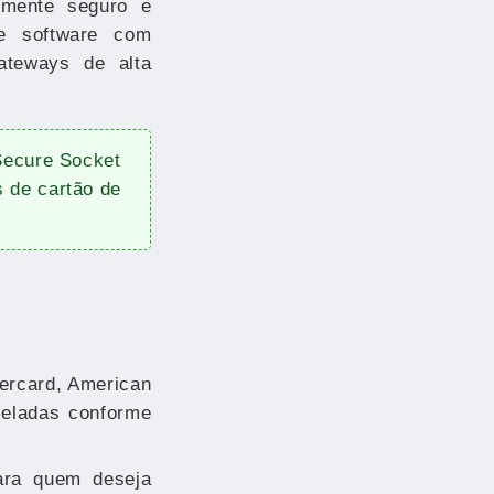
lmente seguro e
de software com
ateways de alta
Secure Socket
s de cartão de
tercard, American
celadas conforme
ara quem deseja