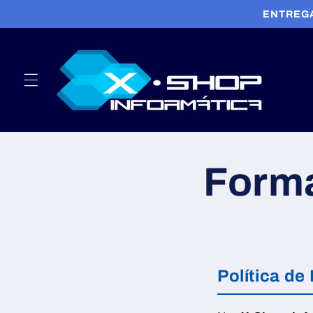
Pular
ENTREGA
para o
conteúdo
Form
Política d