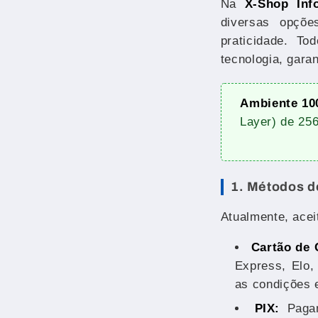
Na
X-Shop Inf
diversas opçõe
praticidade. T
tecnologia, gara
Ambiente 10
Layer) de 256
1. Métodos d
Atualmente, ace
Cartão de 
Express, Elo,
as condições 
PIX:
Pagam